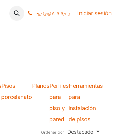
mos
Contáctanos
Foro
Cursos
Iniciar sesión
Tiendas
Política
+57 (315) 626-6703
s
Pisos
Planos
Perfiles
Herramientas
porcelanato
para
para
piso y
instalación
pared
de pisos
Destacado
Ordenar por: