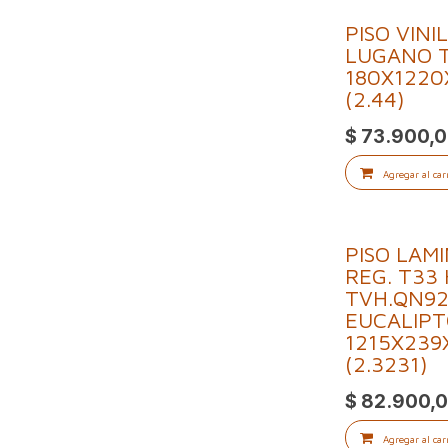
PISO VINI
LUGANO T
180X1220
(2.44)
$
73.900,
Agregar al car
PISO LAMI
REG. T33
TVH.QN92
EUCALIPT
1215X239
(2.3231)
$
82.900,
Agregar al car