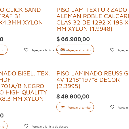
LO CLICK SAND
PISO LAM TEXTURIZADO
RAF 31
ALEMAN ROBLE CALCAR
X4.3MM XYLON
CLAS 32 DE 1292 X 193 X
MM XYLON (1.9948)
00
$
66.900,00
rito
Agregar a la lista de deseos
Agregar al carrito
Agregar 
NADO BISEL. TEX.
PISO LAMINADO REUSS G
 HDF
4V 1218*197*8 DECOR
701A/B NEGRO
(2.3995)
O HIGH QUALITY
$
49.900,00
X8.3 MM XYLON
Agregar al carrito
Agregar 
00
rito
Agregar a la lista de deseos