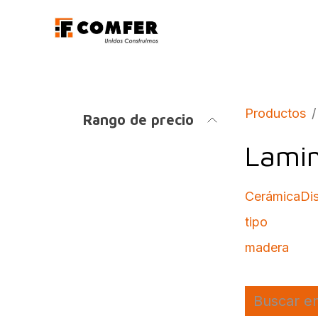
Ir al contenido
Promociones
Aca
Productos
Rango de precio
Lami
Cerámica
Di
tipo
madera