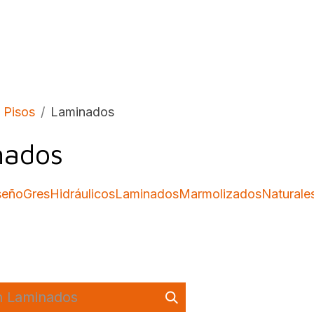
bados
Construcción
Inspírate
Quiénes so
Pisos
Laminados
nados
seño
Gres
Hidráulicos
Laminados
Marmolizados
Naturale