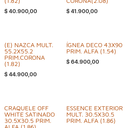
(1.82)
CORONA(2.08)
$
40.900,00
$
41.900,00
(E) NAZCA MULT.
ÍGNEA DECO 43X90
Oferta
55.2X55.2
PRIM. ALFA (1.54)
PRIM.CORONA
$
64.900,00
(1.82)
$
44.900,00
CRAQUELE OFF
ESSENCE EXTERIOR
WHITE SATINADO
MULT. 30.5X30.5
30.5X30.5 PRIM.
PRIM. ALFA (1.86)
ALFA (1.86)