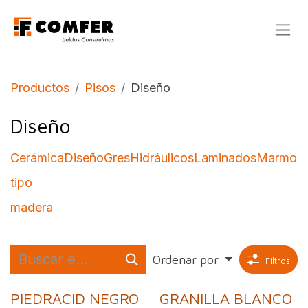
Ir al contenido
Productos
Pisos
Diseño
Diseño
Cerámica
Diseño
Gres
Hidráulicos
Laminados
Marmoli
tipo
madera
Ordenar por
Filtros
PIEDRACID NEGRO
GRANILLA BLANCO