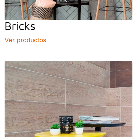
Bricks
Ver productos