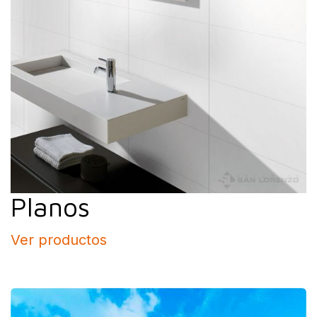
Planos
Ver productos