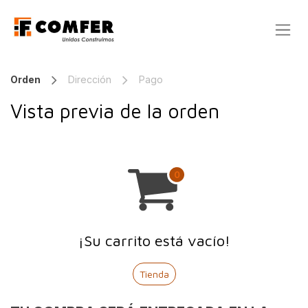
Ir al contenido
Orden
Dirección
Pago
Vista previa de la orden
¡Su carrito está vacío!
Tienda