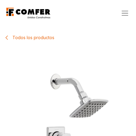
Ir al contenido
Todos los productos