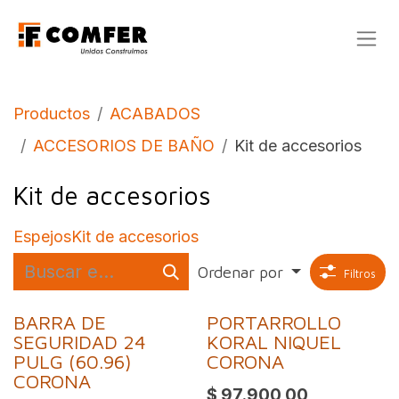
Ir al contenido
Productos
ACABADOS
ACCESORIOS DE BAÑO
Kit de accesorios
Kit de accesorios
Espejos
Kit de accesorios
Ordenar por
Filtros
BARRA DE
PORTARROLLO
SEGURIDAD 24
KORAL NIQUEL
PULG (60.96)
CORONA
CORONA
$
97.900,00