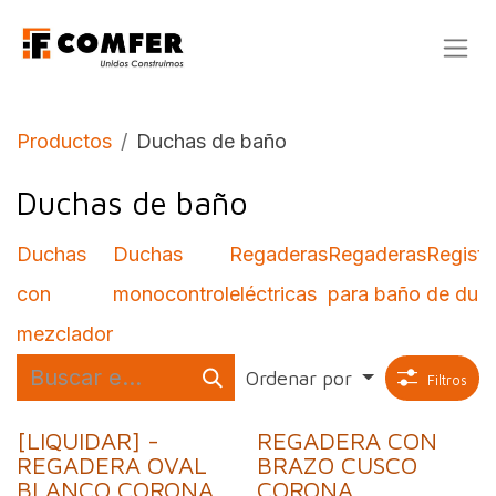
Ir al contenido
Productos
Duchas de baño
Duchas de baño
Duchas
Duchas
Regaderas
Regaderas
Registr
con
monocontrol
eléctricas
para baño
de duc
mezclador
Ordenar por
Filtros
[LIQUIDAR] -
REGADERA CON
REGADERA OVAL
BRAZO CUSCO
BLANCO CORONA
CORONA