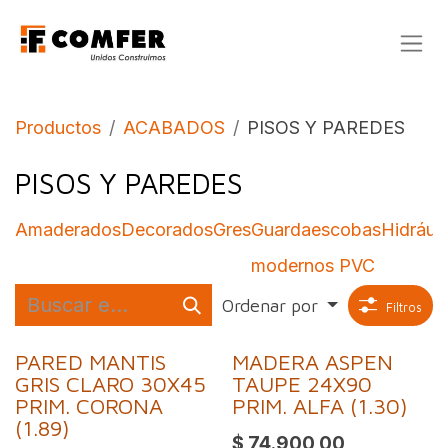
Ir al contenido
Productos
ACABADOS
PISOS Y PAREDES
PISOS Y PAREDES
Amaderados
Decorados
Gres
Guardaescobas
Hidrául
modernos PVC
Ordenar por
Filtros
PARED MANTIS
MADERA ASPEN
GRIS CLARO 30X45
TAUPE 24X90
PRIM. CORONA
PRIM. ALFA (1.30)
(1.89)
$
74.900,00