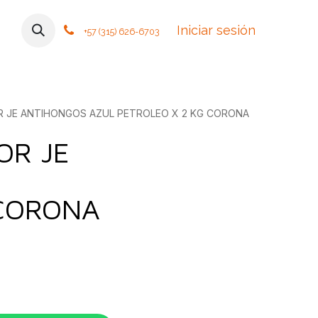
mos
Contáctanos
Foro
Cursos
Iniciar sesión
Tiendas
Política
+57 (315) 626-6703
 JE ANTIHONGOS AZUL PETROLEO X 2 KG CORONA
OR JE
 CORONA