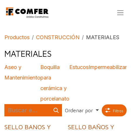
Ir al contenido
Productos
CONSTRUCCIÓN
MATERIALES
MATERIALES
Aseo y
Boquilla
Estucos
Impermeabilizant
Mantenimiento
para
cerámica y
porcelanato
Ordenar por
Filtros
SELLO BANOS Y
SELLO BAÑOS Y