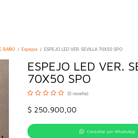
bados
Construcción
Inspírate
Quiénes so
E BAÑO
Espejos
ESPEJO LED VER. SEVILLA 70X50 SPO
ESPEJO LED VER. S
70X50 SPO
(0 reseña)
$
250.900,00
Consultar por WhatsApp