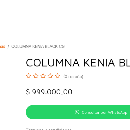
bados
Construcción
Inspírate
Quiénes so
has
COLUMNA KENIA BLACK CG
COLUMNA KENIA B
(0 reseña)
$
999.000,00
Consultar por WhatsApp