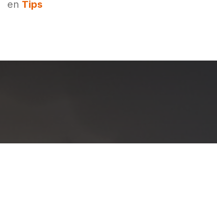
para dormitorios, el jardín y
espacios de vivienda, por
último, baldosas de cerámica
en pasillos, cocina y baños. Le
darás a tu hogar un toque de
originalidad, pero sin que
parezca un carnaval.
en
Tips