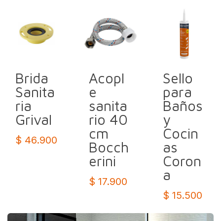
Brida
Acopl
Sello
Sanita
e
para
ria
sanita
Baños
Grival
rio 40
y
cm
Cocin
$ 46.900
Bocch
as
erini
Coron
a
$ 17.900
$ 15.500