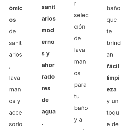
r
sanit
ómic
baño
selec
arios
os
que
ción
mod
de
te
de
erno
sanit
brind
lava
s y
arios
an
man
ahor
,
fácil
os
rado
lava
limpi
para
res
man
eza
tu
de
os y
y un
baño
agua
acce
toqu
y al
.
sorio
e de