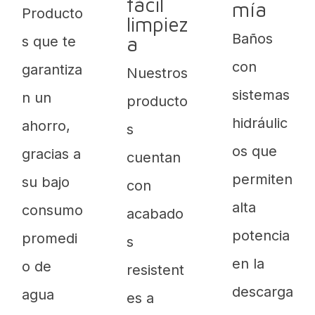
fácil
mía
Producto
limpiez
Baños
a
s que te
con
garantiza
Nuestros
sistemas
n un
producto
hidráulic
ahorro,
s
os que
gracias a
cuentan
permiten
su bajo
con
alta
consumo
acabado
potencia
promedi
s
en la
o de
resistent
descarga
agua
es a