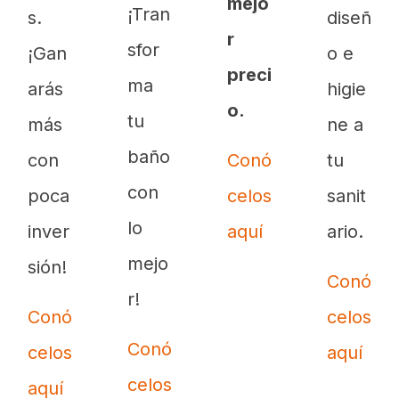
mejo
¡Tran
s.
diseñ
r
sfor
¡Gan
o e
preci
ma
arás
higie
o.
tu
más
ne a
baño
con
Conó
tu
con
poca
celos
sanit
lo
inver
aquí
ario.
mejo
sión!
Conó
r!
Conó
celos
Conó
celos
aquí
celos
aquí