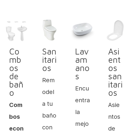
Co
San
Lav
Asi
mb
itari
am
ent
os
os
ano
os
de
s
san
Rem
bañ
itari
Encu
o
os
odel
entra
a tu
Com
Asie
la
baño
bos
ntos
mejo
con
econ
de