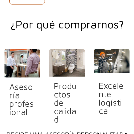
¿Por qué comprarnos?
Excele
Produ
Aseso
nte
ctos
ría
logísti
de
profes
ca
calida
ional
d