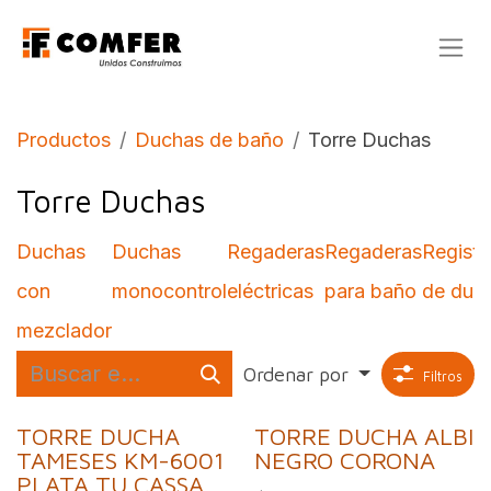
Ir al contenido
Productos
Duchas de baño
Torre Duchas
Torre Duchas
Duchas
Duchas
Regaderas
Regaderas
Registr
con
monocontrol
eléctricas
para baño
de duc
mezclador
Ordenar por
Filtros
TORRE DUCHA
TORRE DUCHA ALBI
TAMESES KM-6001
NEGRO CORONA
PLATA TU CASSA