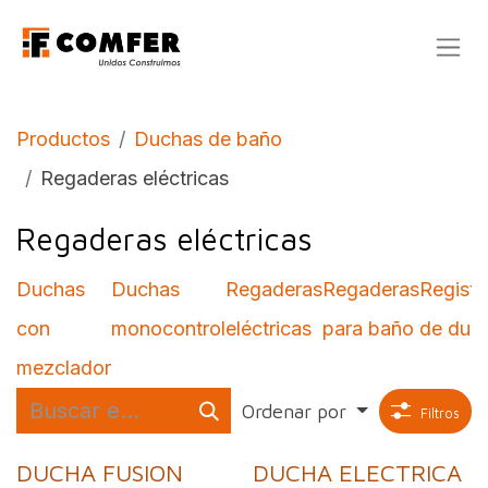
Ir al contenido
Productos
Duchas de baño
Regaderas eléctricas
Regaderas eléctricas
Duchas
Duchas
Regaderas
Regaderas
Registr
con
monocontrol
eléctricas
para baño
de duc
mezclador
Ordenar por
Filtros
DUCHA FUSION
DUCHA ELECTRICA