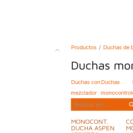
bados
Construcción
Inspírate
Quiénes so
Productos
Duchas de 
Duchas mon
Duchas con
Duchas
mezclador
monocontrol
MONOCONT.
C
DUCHA ASPEN
M