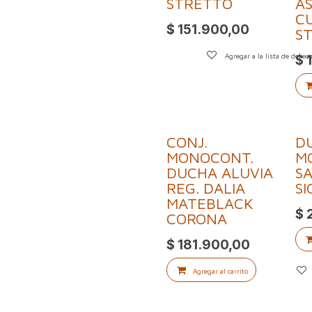
STRETTO
A
C
$
151.900,00
S
Agregar a la lista de deseo
$
CONJ.
D
MONOCONT.
M
DUCHA ALUVIA
SA
REG. DALIA
SI
MATEBLACK
$
CORONA
$
181.900,00
Agregar al carrito