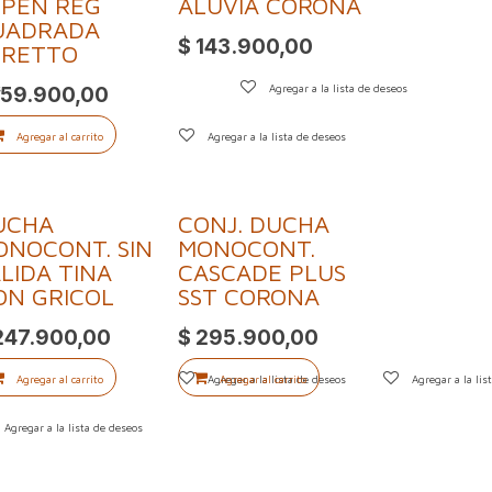
SPEN REG
ALUVIA CORONA
UADRADA
$
143.900,00
TRETTO
s
159.900,00
Agregar a la lista de deseos
Agregar al carrito
Agregar a la lista de deseos
UCHA
CONJ. DUCHA
ONOCONT. SIN
MONOCONT.
LIDA TINA
CASCADE PLUS
ON GRICOL
SST CORONA
247.900,00
$
295.900,00
Agregar al carrito
Agregar a la lista de deseos
Agregar al carrito
Agregar a la lis
Agregar a la lista de deseos