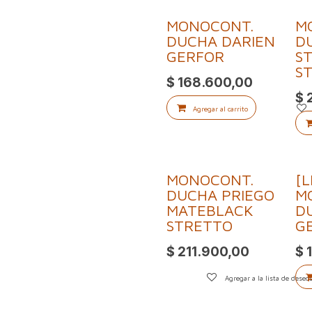
MONOCONT.
M
DUCHA DARIEN
D
GERFOR
S
S
$
168.600,00
$
Agregar al carrito
MONOCONT.
[L
DUCHA PRIEGO
M
MATEBLACK
D
STRETTO
G
$
211.900,00
$
Agregar a la lista de deseo