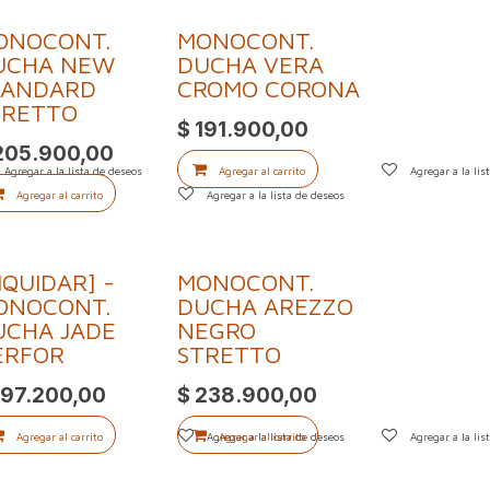
ONOCONT.
MONOCONT.
UCHA NEW
DUCHA VERA
TANDARD
CROMO CORONA
TRETTO
$
191.900,00
205.900,00
Agregar a la lista de deseos
Agregar al carrito
Agregar a la lis
Agregar al carrito
Agregar a la lista de deseos
IQUIDAR] -
​MONOCONT.
ONOCONT.
DUCHA AREZZO
UCHA JADE
NEGRO
ERFOR
STRETTO
197.200,00
$
238.900,00
s
Agregar al carrito
Agregar a la lista de deseos
Agregar al carrito
Agregar a la lis