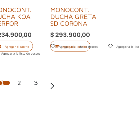
ONOCONT.
MONOCONT.
UCHA KOA
DUCHA GRETA
ERFOR
SD CORONA
234.900,00
$
293.900,00
Agregar al carrito
Agregar a la lista de deseos
Agregar al carrito
Agregar a la lis
Agregar a la lista de deseos
1
2
3