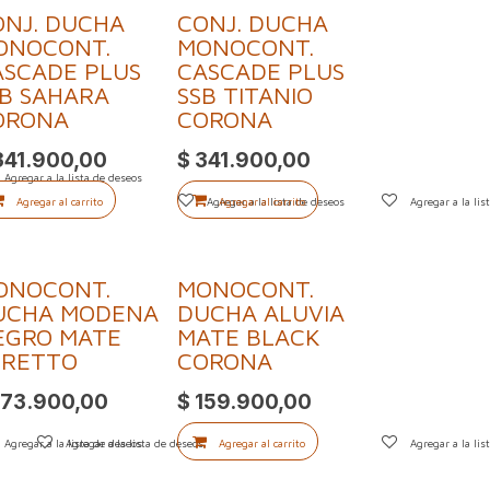
ONJ. DUCHA
CONJ. DUCHA
erta
ONOCONT.
MONOCONT.
ASCADE PLUS
CASCADE PLUS
SB SAHARA
SSB TITANIO
ORONA
CORONA
341.900,00
$
341.900,00
Agregar a la lista de deseos
Agregar al carrito
Agregar a la lista de deseos
Agregar al carrito
Agregar a la lis
ONOCONT.
MONOCONT.
UCHA MODENA
DUCHA ALUVIA
EGRO MATE
MATE BLACK
TRETTO
CORONA
173.900,00
$
159.900,00
Agregar a la lista de deseos
Agregar a la lista de deseos
Agregar al carrito
Agregar a la lis