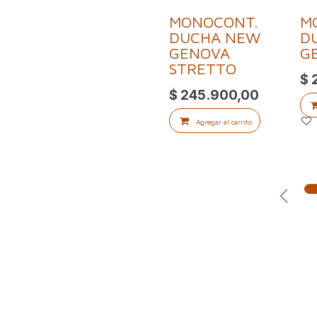
MONOCONT.
M
DUCHA NEW
D
GENOVA
G
STRETTO
$
$
245.900,00
Agregar al carrito