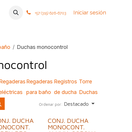
mos
Contáctanos
Foro
Cursos
Iniciar sesión
Tiendas
Política
+57 (315) 626-6703
baño
Duchas monocontrol
ocontrol
Regaderas
Regaderas
Registros
Torre
eléctricas
para baño
de ducha
Duchas
Destacado
Ordenar por:
ONJ. DUCHA
CONJ. DUCHA
ONOCONT.
MONOCONT.