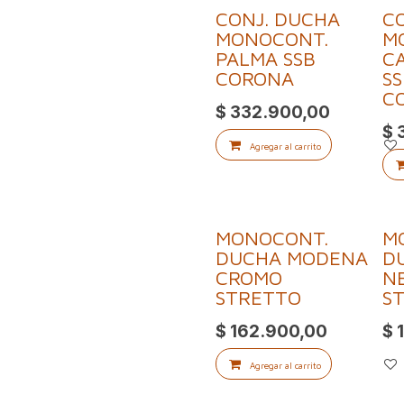
CONJ. DUCHA
C
Of
MONOCONT.
M
PALMA SSB
C
CORONA
S
C
$
332.900,00
$
Agregar al carrito
MONOCONT.
M
DUCHA MODENA
D
CROMO
N
STRETTO
S
$
162.900,00
$
Agregar al carrito