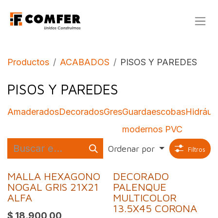
Ir al contenido
Productos
ACABADOS
PISOS Y PAREDES
PISOS Y PAREDES
Amaderados
Decorados
Gres
Guardaescobas
Hidrául
modernos PVC
Ordenar por
Filtros
MALLA HEXAGONO
DECORADO
NOGAL GRIS 21X21
PALENQUE
ALFA
MULTICOLOR
13.5X45 CORONA
$
18.900,00