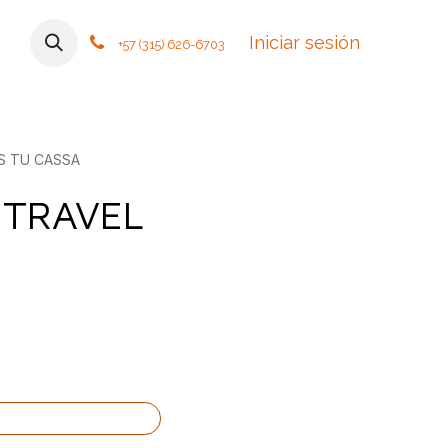
mos
Contáctanos
Foro
Cursos
Iniciar sesión
Tiendas
Política
+57 (315) 626-6703
S TU CASSA
 TRAVEL