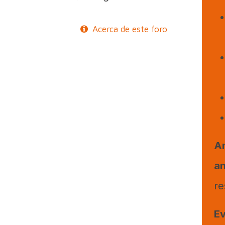
Acerca de este foro
An
an
re
Ev