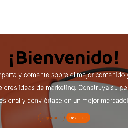
bados
Construcción
Inspírate
Quiénes so
¡Bienvenido!
parta y comente sobre el mejor contenido y
jores ideas de marketing. Construya su per
esional y conviértase en un mejor mercadó
Registrarse
Descartar