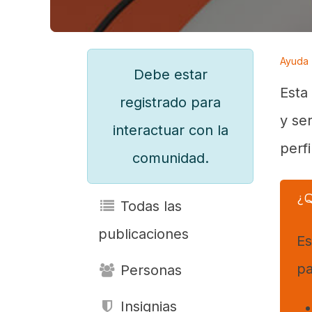
Ayuda
Debe estar
Esta
registrado para
y se
interactuar con la
perf
comunidad.
¿Q
Todas las
publicaciones
Es
pa
Personas
Insignias