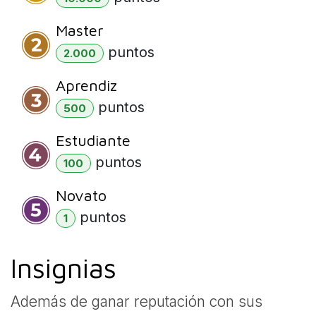
Master
punto
s
2.000
Aprendiz
punto
s
500
Estudiante
punto
s
100
Novato
punto
s
1
Insignias
Además de ganar reputación con sus