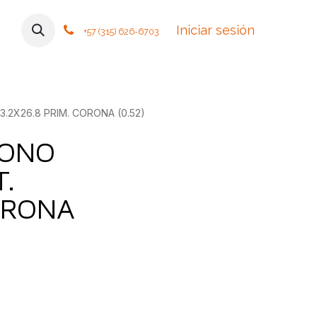
mos
Contáctanos
Foro
Cursos
Iniciar sesión
Tiendas
Política
+57 (315) 626-6703
.2X26.8 PRIM. CORONA (0.52)
GONO
.
CORONA