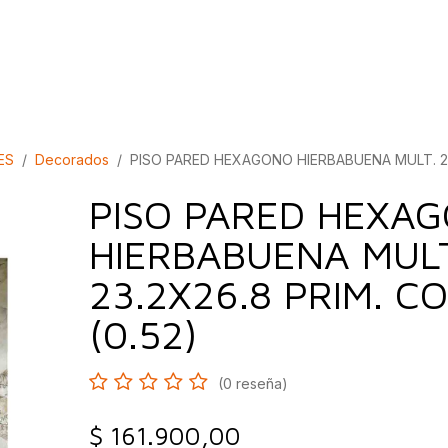
bados
Construcción
Inspírate
Quiénes so
ES
Decorados
PISO PARED HEXAGONO HIERBABUENA MULT. 23
PISO PARED HEXA
HIERBABUENA MULT
23.2X26.8 PRIM. 
(0.52)
(0 reseña)
$
161.900,00