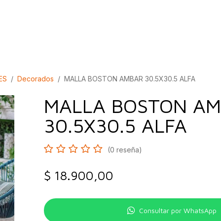
bados
Construcción
Inspírate
Quiénes so
ES
Decorados
MALLA BOSTON AMBAR 30.5X30.5 ALFA
MALLA BOSTON A
30.5X30.5 ALFA
(0 reseña)
$
18.900,00
Consultar por WhatsApp