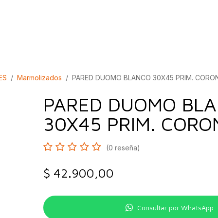
bados
Construcción
Inspírate
Quiénes so
ES
Marmolizados
PARED DUOMO BLANCO 30X45 PRIM. CORONA
PARED DUOMO BL
30X45 PRIM. CORON
(0 reseña)
$
42.900,00
Consultar por WhatsApp