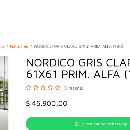
bados
Construcción
Inspírate
Quiénes so
ES
Naturales
NORDICO GRIS CLARO 61X61 PRIM. ALFA (1.86)
NORDICO GRIS CLA
61X61 PRIM. ALFA (
(0 reseña)
$
45.900,00
Consultar por WhatsApp