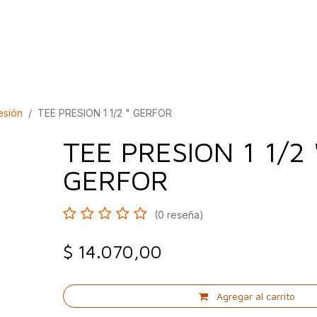
bados
Construcción
Inspírate
Quiénes so
esión
TEE PRESION 1 1/2 " GERFOR
TEE PRESION 1 1/2 
GERFOR
(0 reseña)
$
14.070,00
Agregar al carrito