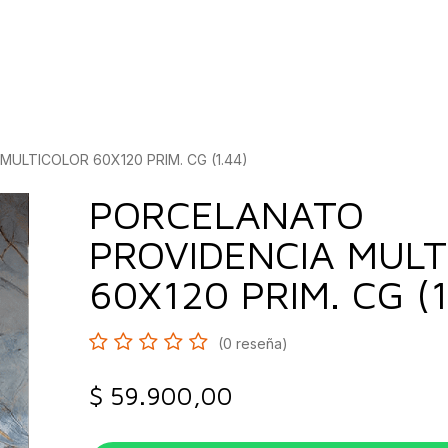
bados
Construcción
Inspírate
Quiénes so
ULTICOLOR 60X120 PRIM. CG (1.44)
PORCELANATO
PROVIDENCIA MUL
60X120 PRIM. CG (1
(0 reseña)
$
59.900,00