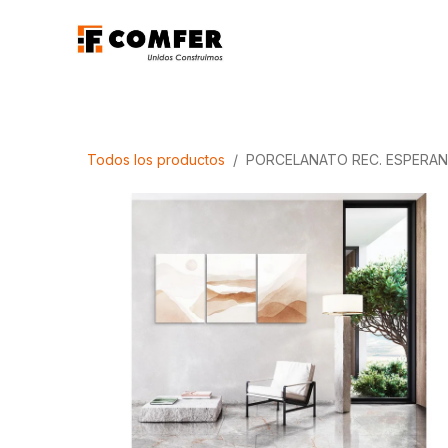
Ir al contenido
Promociones
Aca
Todos los productos
PORCELANATO REC. ESPERAND