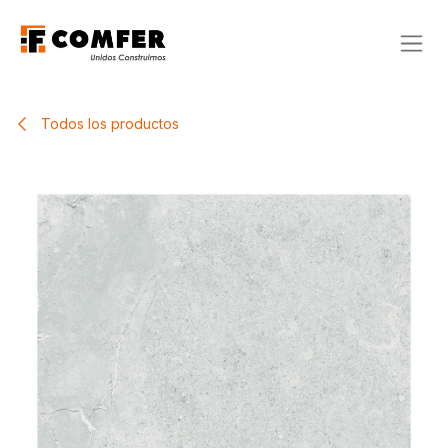
Ir al contenido
Todos los productos