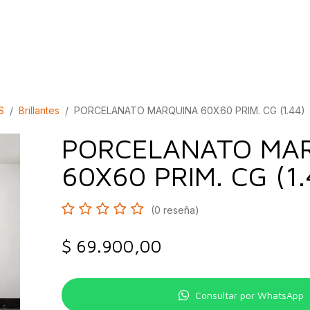
bados
Construcción
Inspírate
Quiénes so
S
Brillantes
PORCELANATO MARQUINA 60X60 PRIM. CG (1.44)
PORCELANATO MA
60X60 PRIM. CG (1.
(0 reseña)
$
69.900,00
Consultar por WhatsApp