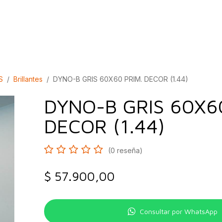
bados
Construcción
Inspírate
Quiénes so
S
Brillantes
DYNO-B GRIS 60X60 PRIM. DECOR (1.44)
DYNO-B GRIS 60X6
DECOR (1.44)
(0 reseña)
$
57.900,00
Consultar por WhatsApp