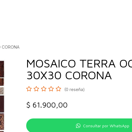
bados
Construcción
Inspírate
Quiénes so
0 CORONA
MOSAICO TERRA O
30X30 CORONA
(0 reseña)
$
61.900,00
Consultar por WhatsApp