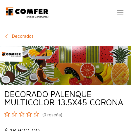
Ir al contenido
Decorados
DECORADO PALENQUE
MULTICOLOR 13.5X45 CORONA
(0 reseña)
$
18.900,00