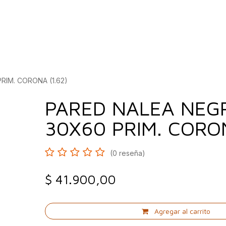
bados
Construcción
Inspírate
Quiénes so
RIM. CORONA (1.62)
PARED NALEA NEG
30X60 PRIM. CORON
(0 reseña)
$
41.900,00
Agregar al carrito