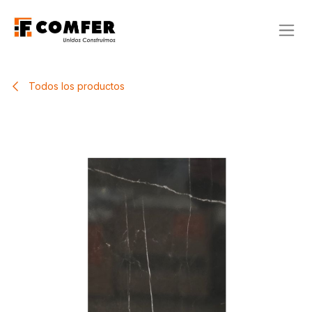
Ir al contenido
Todos los productos