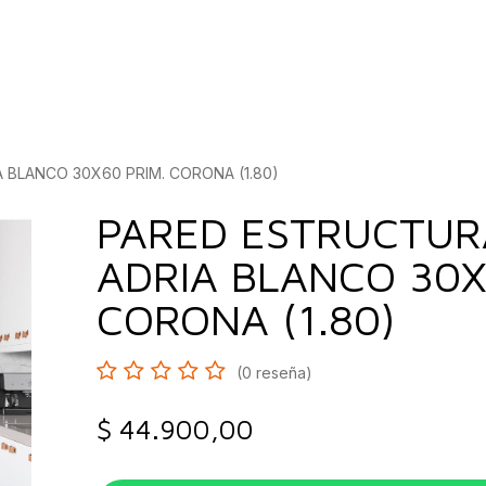
bados
Construcción
Inspírate
Quiénes so
BLANCO 30X60 PRIM. CORONA (1.80)
PARED ESTRUCTU
ADRIA BLANCO 30X
CORONA (1.80)
(0 reseña)
$
44.900,00