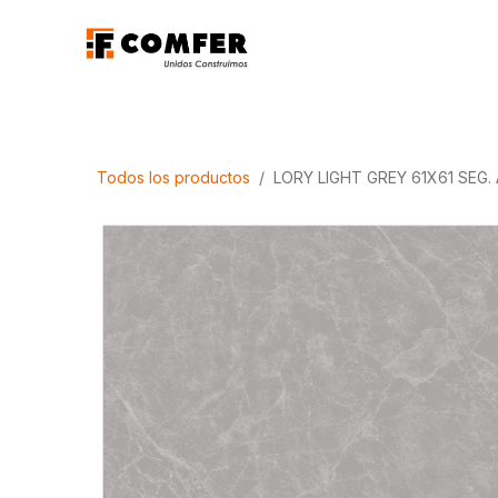
Ir al contenido
Promociones
Aca
Todos los productos
LORY LIGHT GREY 61X61 SEG. A