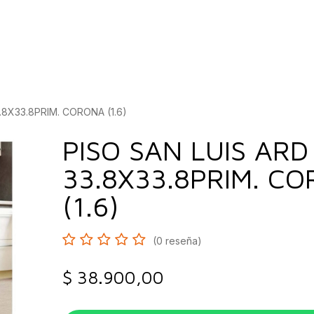
bados
Construcción
Inspírate
Quiénes so
.8X33.8PRIM. CORONA (1.6)
PISO SAN LUIS ARD
33.8X33.8PRIM. C
(1.6)
(0 reseña)
$
38.900,00