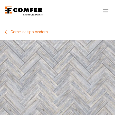
Ir al contenido
Cerámica tipo madera