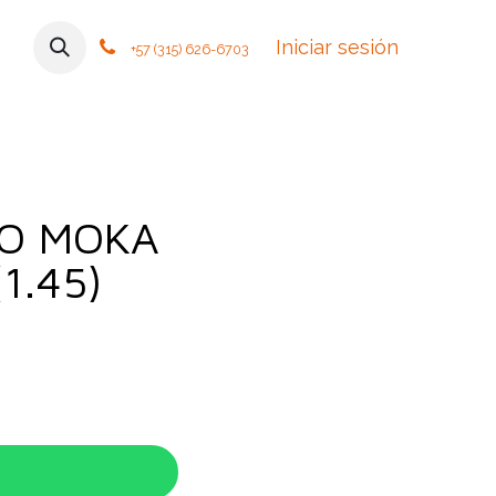
mos
Contáctanos
Foro
Cursos
Iniciar sesión
Tiendas
Política
+57 (315) 626-6703
TO MOKA
1.45)