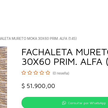
bados
Construcción
Inspírate
Quiénes so
ALETA MURETO MOKA 30X60 PRIM. ALFA (1.45)
FACHALETA MURE
30X60 PRIM. ALFA (
(0 reseña)
$
51.900,00
Consultar por WhatsApp