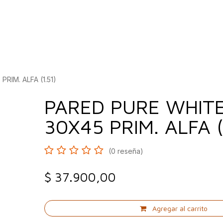
bados
Construcción
Inspírate
Quiénes so
RIM. ALFA (1.51)
PARED PURE WHITE
30X45 PRIM. ALFA (
(0 reseña)
$
37.900,00
Agregar al carrito