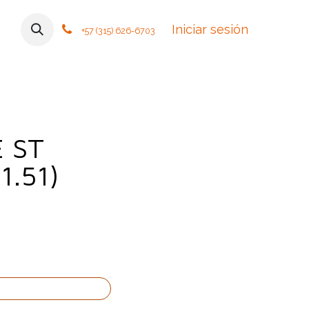
mos
Contáctanos
Foro
Cursos
Iniciar sesión
Tiendas
Política
+57 (315) 626-6703
 ST
1.51)