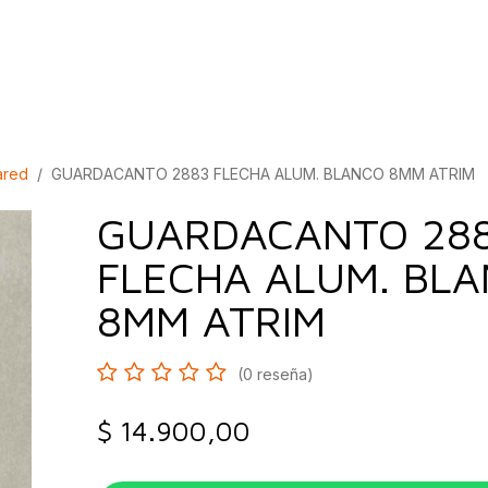
bados
Construcción
Inspírate
Quiénes so
ared
GUARDACANTO 2883 FLECHA ALUM. BLANCO 8MM ATRIM
GUARDACANTO 28
FLECHA ALUM. BL
8MM ATRIM
(0 reseña)
$
14.900,00