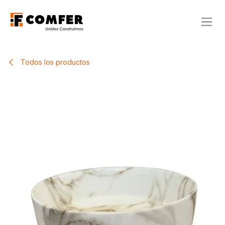
Ir al contenido
Todos los productos