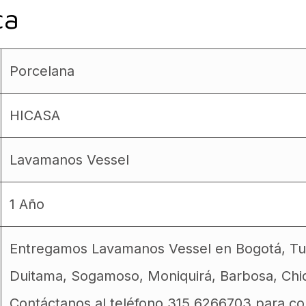
ca
Porcelana
HICASA
Lavamanos Vessel
1 Año
Entregamos Lavamanos Vessel en Bogotá, Tunj
Duitama, Sogamoso, Moniquirá, Barbosa, Chiq
Contáctanos al teléfono 315 6266703 para con