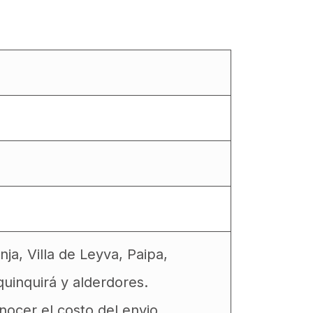
a, Villa de Leyva, Paipa,
uinquirá y alderdores.
ocer el costo del envio.