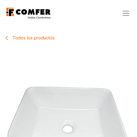
Ir al contenido
Todos los productos