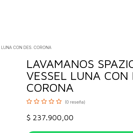
bados
Construcción
Inspírate
Quiénes so
L LUNA CON DES. CORONA
LAVAMANOS SPAZIO 
VESSEL LUNA CON 
CORONA
(0 reseña)
$
237.900,00