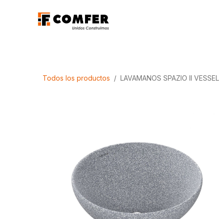
Ir al contenido
Promociones
Aca
Todos los productos
LAVAMANOS SPAZIO II VESSE