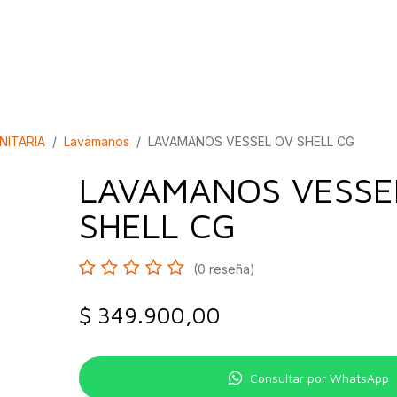
bados
Construcción
Inspírate
Quiénes so
NITARIA
Lavamanos
LAVAMANOS VESSEL OV SHELL CG
LAVAMANOS VESSE
SHELL CG
(0 reseña)
$
349.900,00
Consultar por WhatsApp