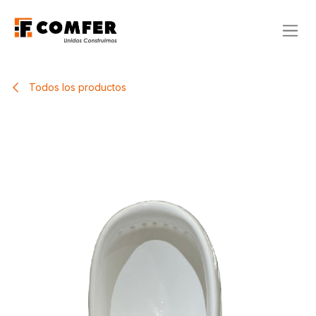
Ir al contenido
Todos los productos