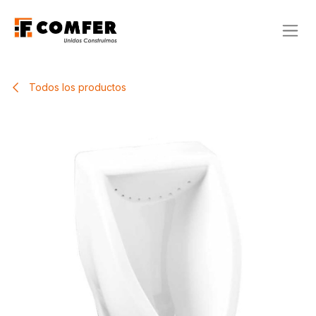
Ir al contenido
Todos los productos