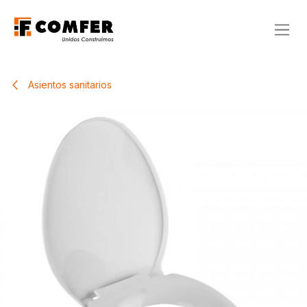
Ir al contenido
Asientos sanitarios